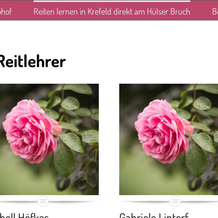
ohof
Reiten lernen in Krefeld direkt am Hülser Bruch
B
Reitlehrer
abell Höfkes
Gabriele Lintorf